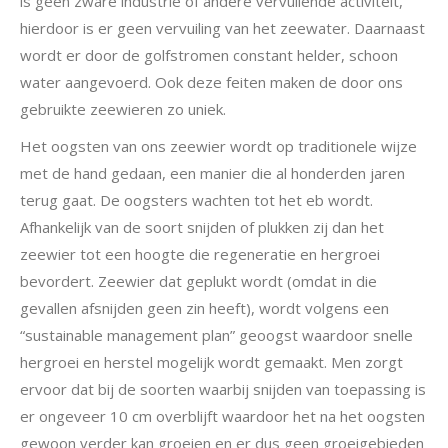
is geen zware industrie of andere vervuilende activiteit,
hierdoor is er geen vervuiling van het zeewater. Daarnaast
wordt er door de golfstromen constant helder, schoon
water aangevoerd. Ook deze feiten maken de door ons
gebruikte zeewieren zo uniek.
Het oogsten van ons zeewier wordt op traditionele wijze
met de hand gedaan, een manier die al honderden jaren
terug gaat. De oogsters wachten tot het eb wordt.
Afhankelijk van de soort snijden of plukken zij dan het
zeewier tot een hoogte die regeneratie en hergroei
bevordert. Zeewier dat geplukt wordt (omdat in die
gevallen afsnijden geen zin heeft), wordt volgens een
“sustainable management plan” geoogst waardoor snelle
hergroei en herstel mogelijk wordt gemaakt. Men zorgt
ervoor dat bij de soorten waarbij snijden van toepassing is
er ongeveer 10 cm overblijft waardoor het na het oogsten
gewoon verder kan groeien en er dus geen groeigebieden