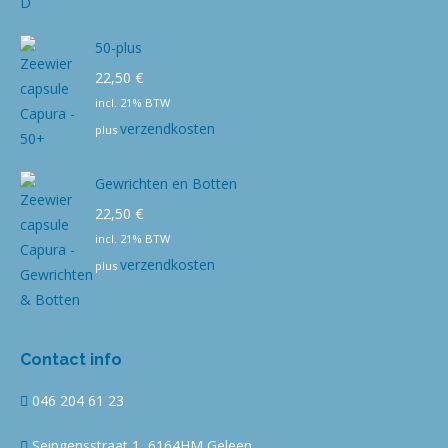
50-plus
22,50
€
incl. 21% BTW
verzendkosten
plus
Gewrichten en Botten
22,50
€
incl. 21% BTW
verzendkosten
plus
Contact info
046 204 61 23
Seipgensstraat 1, 6164HM Geleen