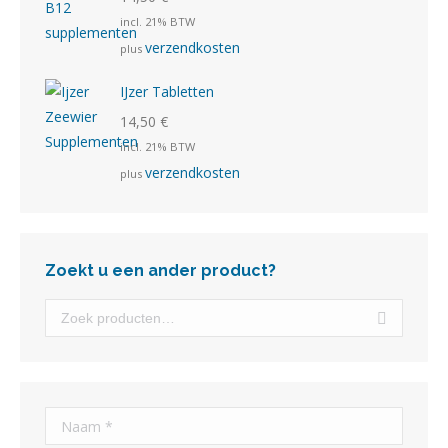
incl. 21% BTW
verzendkosten
plus
IJzer Tabletten
14,50
€
incl. 21% BTW
verzendkosten
plus
Zoekt u een ander product?
Naam *