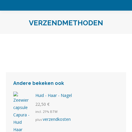
VERZENDMETHODEN
Je bent hier:
Andere bekeken ook
Huid - Haar - Nagel
22,50
€
incl. 21% BTW
verzendkosten
plus